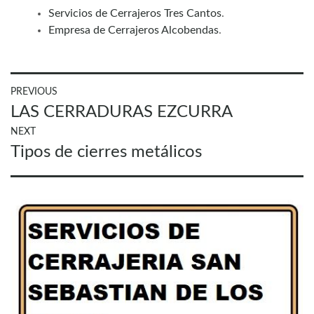
Servicios de Cerrajeros Tres Cantos
.
Empresa de Cerrajeros Alcobendas
.
Navegación
PREVIOUS
Previous
LAS CERRADURAS EZCURRA
de
post:
entradas
NEXT
Next
Tipos de cierres metálicos
post: